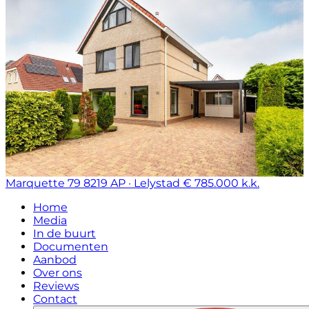
Marquette 79
8219 AP · Lelystad
€ 785.000 k.k.
Home
Media
In de buurt
Documenten
Aanbod
Over ons
Reviews
Contact