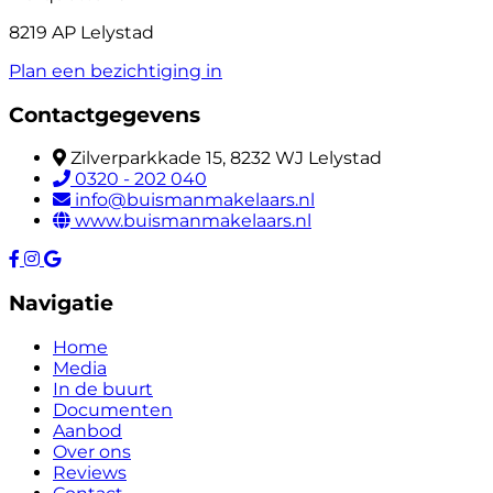
8219 AP Lelystad
Plan een bezichtiging in
Contactgegevens
Zilverparkkade 15, 8232 WJ Lelystad
0320 - 202 040
info@buismanmakelaars.nl
www.buismanmakelaars.nl
Navigatie
Home
Media
In de buurt
Documenten
Aanbod
Over ons
Reviews