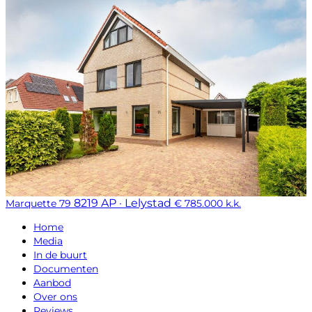
8219 AP · Lelystad
Marquette 79
€ 785.000 k.k.
Home
Media
In de buurt
Documenten
Aanbod
Over ons
Reviews