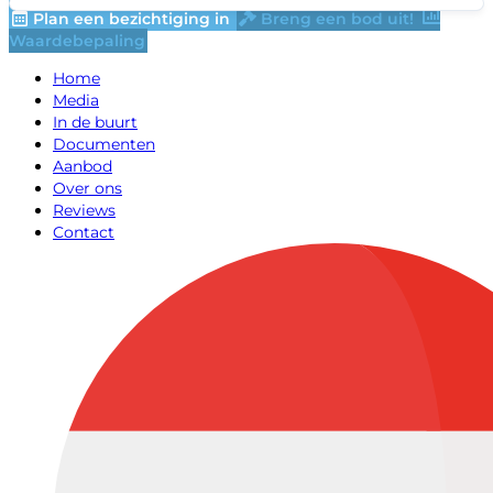
Plan een bezichtiging in
Breng een bod uit!
Waardebepaling
Home
Media
In de buurt
Documenten
Aanbod
Over ons
Reviews
Contact