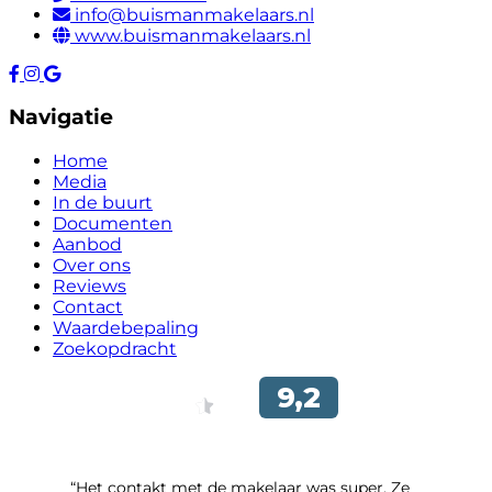
info@buismanmakelaars.nl
www.buismanmakelaars.nl
Navigatie
Home
Media
In de buurt
Documenten
Aanbod
Over ons
Reviews
Contact
Waardebepaling
Zoekopdracht
“Het contakt met de makelaar was super. Ze