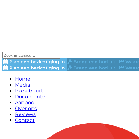
Plan een bezichtiging in
Breng een bod uit!
Waard
Plan een bezichtiging in
Breng een bod uit!
Waard
Home
Media
In de buurt
Documenten
Aanbod
Over ons
Reviews
Contact