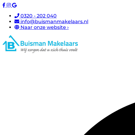
0320 - 202 040
info@buismanmakelaars.nl
Naar onze website ›