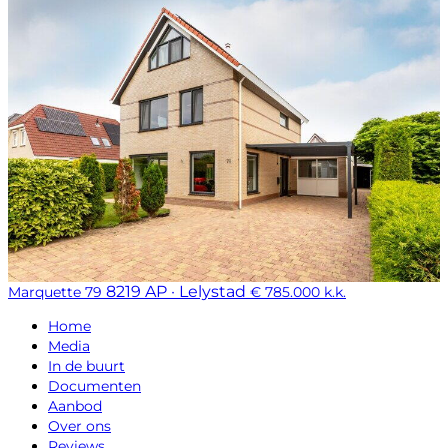
8219 AP · Lelystad
Marquette 79
€ 785.000 k.k.
Home
Media
In de buurt
Documenten
Aanbod
Over ons
Reviews