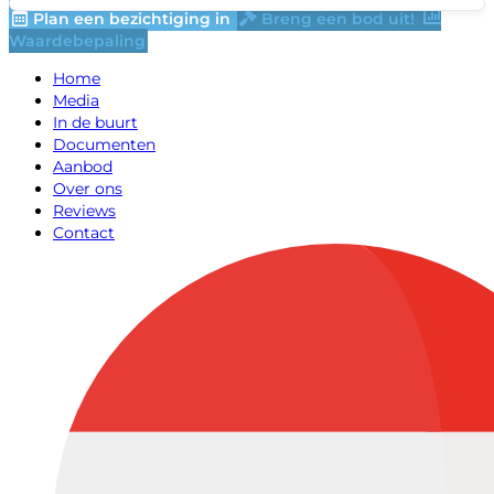
Plan een bezichtiging in
Breng een bod uit!
Waardebepaling
Home
Media
In de buurt
Documenten
Aanbod
Over ons
Reviews
Contact