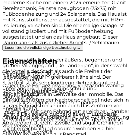
moderne Küche mit einem 2024 erneuerten Granit-
Bereitschrank, Feinsteinzeugboden (75x75) mit
Fußbodenheizung und 24 Solarpanels. Das Haus ist
mit Kunststofffenstern ausgestattet, die mit HR++-
Isolierung versehen sind. Die ehemalige Garage ist
vollständig isoliert und mit Fußbodenheizung
ausgestattet und an das Haus angebaut. Dieser
Raum kann als zusätzlicher Arbeits- / Schlafraum
Lesen Sie die vollständige Beschreibung →
dienen.
Eigenschaften
Die Immobilie liegt in der äußerst begehrten und
grünen Villengegend „De Landerijen“, in der sowohl
die Vorteile der Stadt als auch die Freiheit der
Vraagprijs
€ 785.000 k.k.
leelystader Natur in greifbarer Nähe sind. Der
Status
Verkocht
Stadtteil ist als sehr kindfreundlich bekannt, mit
Object type
Eengezinswoning, vrijstaande woning
unter anderem einer Grundschule und
Soort bouw
Bestaande bouw
Kindertagesstätte in Gehweite der Immobilie. Das
Bouwjaar
2005
Einkaufszentrum der Nachbarschaft befindet sich in
Soort dak
Zadeldak bedekt met pannen
kurzer Fahrradstrecke und auch das Zentrum von
Energielabel
A
Lelystad ist mit dem Fahrrad gut erreichbar. Darüber
Isolatie
Dakisolatie, dubbel glas en muurisolatie
hinaus sind die Autobahnen A6 und A27 in Richtung
Verwarming
Cv-ketel, houtkachel en gedeeltelijke
Amsterdam, Utrecht, Zwolle und sogar Groningen
vloerverwarming
leicht erreichbar und dadurch wohnen Sie hier
Warm water
Cv-ketel
günstig im Vergleich zur Randstad.